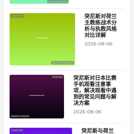
突尼斯对荷兰
主教练战术分
析与执教风格
对比详解
2026-08-06
突尼斯对日本比赛
手机观看注意事
项，解决观看中遇
到的常见问题与解
决方案
2026-08-06
突尼斯与荷兰