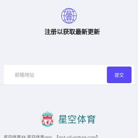
注册以获取最新更新
提交
星空体育XK·星空体育app_【not-of-nature.com】