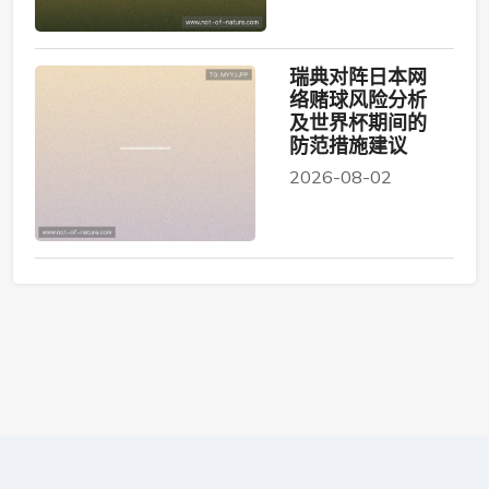
瑞典对阵日本网
络赌球风险分析
及世界杯期间的
防范措施建议
2026-08-02