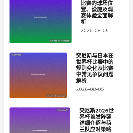
比赛的球场位
置、设施及观
赛体验全面解
析
2026-08-05
突尼斯与日本在
世界杯比赛中的
规则变化及比赛
中常见争议问题
解析
2026-08-05
突尼斯2026世
界杯首发阵容
详细介绍与荷
兰队应对策略