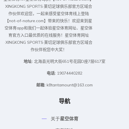
XINGKONG SPORTS·莱切足球俱乐部官方区域合
作伙伴欢迎您，一起来感受星空体育线上登陆
【not-of-nature.com】带来的快乐！欢迎来到星
空体育app和我们一起体验星空体育网址、星空体
育官方入口最优质的在线服务！星空体育网址
·XINGKONG SPORTS·莱切足球俱乐部官方区域合
作伙伴祝您中大奖！
地址:
北海县光明大街651号花园D座7层617室
电话:
19074440282
邮箱:
k8tantamount@163.com
导航
关于
星空体育