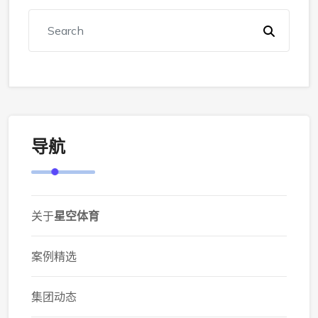
导航
关于
星空体育
案例精选
集团动态