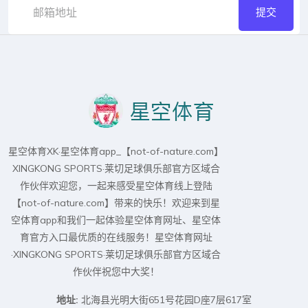
提交
星空体育XK·星空体育app_【not-of-nature.com】
XINGKONG SPORTS·莱切足球俱乐部官方区域合
作伙伴欢迎您，一起来感受星空体育线上登陆
【not-of-nature.com】带来的快乐！欢迎来到星
空体育app和我们一起体验星空体育网址、星空体
育官方入口最优质的在线服务！星空体育网址
·XINGKONG SPORTS·莱切足球俱乐部官方区域合
作伙伴祝您中大奖！
地址:
北海县光明大街651号花园D座7层617室