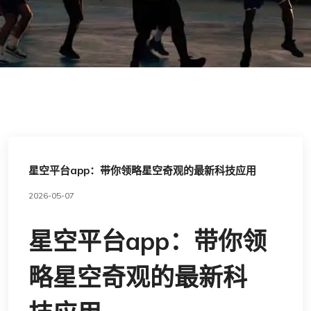
星空平台app：带你领略星空奇观的最新科技应用
2026-05-07
星空平台app：带你领
略星空奇观的最新科