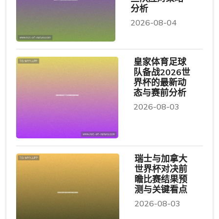
分析
2026-08-04
皇家体育足球
队备战2026世
界杯的最新动
态与赛前分析
2026-08-03
瑞士与加拿大
世界杯对决前
瞻比赛结果预
测与关键看点
2026-08-03