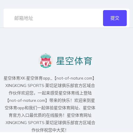
提交
星空体育XK·星空体育app_【not-of-nature.com】
XINGKONG SPORTS·莱切足球俱乐部官方区域合
作伙伴欢迎您，一起来感受星空体育线上登陆
【not-of-nature.com】带来的快乐！欢迎来到星
空体育app和我们一起体验星空体育网址、星空体
育官方入口最优质的在线服务！星空体育网址
·XINGKONG SPORTS·莱切足球俱乐部官方区域合
作伙伴祝您中大奖！