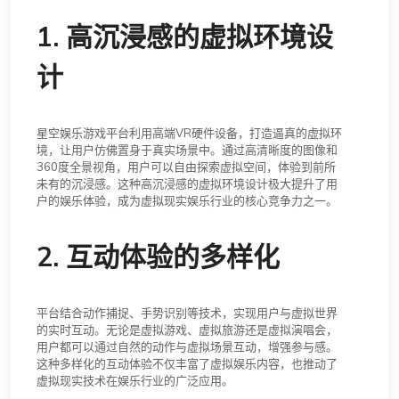
1. 高沉浸感的虚拟环境设
计
星空娱乐游戏平台利用高端VR硬件设备，打造逼真的虚拟环
境，让用户仿佛置身于真实场景中。通过高清晰度的图像和
360度全景视角，用户可以自由探索虚拟空间，体验到前所
未有的沉浸感。这种高沉浸感的虚拟环境设计极大提升了用
户的娱乐体验，成为虚拟现实娱乐行业的核心竞争力之一。
2. 互动体验的多样化
平台结合动作捕捉、手势识别等技术，实现用户与虚拟世界
的实时互动。无论是虚拟游戏、虚拟旅游还是虚拟演唱会，
用户都可以通过自然的动作与虚拟场景互动，增强参与感。
这种多样化的互动体验不仅丰富了虚拟娱乐内容，也推动了
虚拟现实技术在娱乐行业的广泛应用。