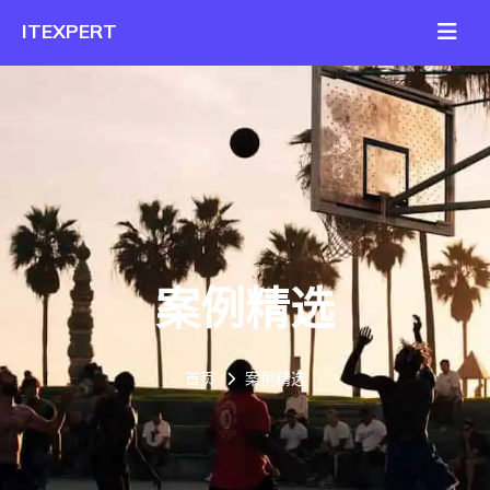
案例精选
首页
案例精选