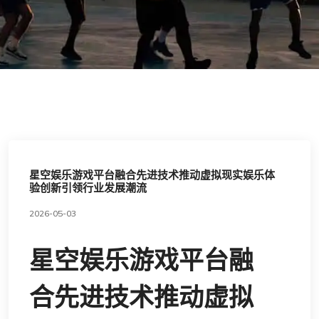
星空娱乐游戏平台融合先进技术推动虚拟现实娱乐体
验创新引领行业发展潮流
2026-05-03
星空娱乐游戏平台融
合先进技术推动虚拟