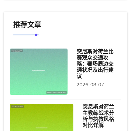
推荐文章
突尼斯对荷兰比
赛观众交通攻
略：赛场周边交
通状况及出行建
议
2026-08-07
突尼斯对荷兰
主教练战术分
析与执教风格
对比详解