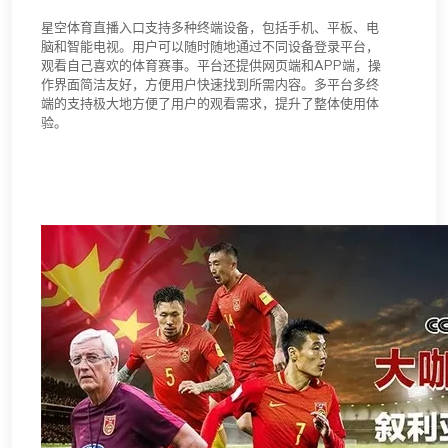
星空体育直播入口支持多种终端设备，包括手机、平板、电
脑和智能电视。用户可以随时随地通过不同设备登录平台，
观看自己喜欢的体育赛事。平台还提供网页端和APP端，操
作界面简洁友好，方便用户快速找到所需内容。多平台多终
端的支持极大地方便了用户的观看需求，提升了整体使用体
验。