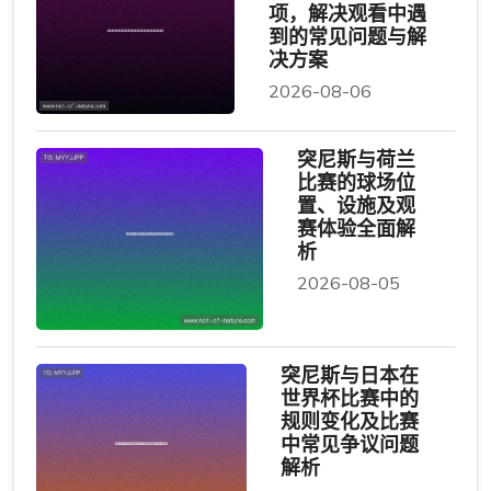
项，解决观看中遇
到的常见问题与解
决方案
2026-08-06
突尼斯与荷兰
比赛的球场位
置、设施及观
赛体验全面解
析
2026-08-05
突尼斯与日本在
世界杯比赛中的
规则变化及比赛
中常见争议问题
解析