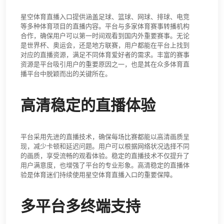
星空体育直播入口提供涵盖足球、篮球、网球、排球、电竞
等多种体育项目的直播内容。平台与多家体育赛事转播机构
合作，确保用户可以第一时间观看到国内外重要赛事。无论
是世界杯、奥运会，还是地方联赛，用户都能在平台上找到
对应的直播资源，满足不同体育爱好者的需求。丰富的赛事
资源是平台吸引用户的重要原因之一，也是其在众多体育直
播平台中脱颖而出的关键所在。
高清稳定的直播体验
平台采用先进的直播技术，确保每场比赛都能以高清画质呈
现，减少卡顿和延迟问题。用户可以根据网络状况选择不同
的画质，享受流畅的观看体验。稳定的直播技术不仅提升了
用户满意度，也增强了平台的专业形象。高清稳定的直播体
验是体育迷们持续使用星空体育直播入口的重要保障。
多平台多终端支持