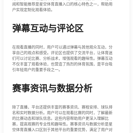
阅和智能推荐是星空体育直播入口的核心特色之一，帮助用
户实现定制化观看体验。
弹幕互动与评论区
在观看直播的同时，用户可以通过弹幕与其他观众互动，分
享自己的观点和感受。评论区也提供了交流平台，让体育迷
们可以讨论比赛、分析战术，增强观看的趣味性。弹幕互动
不仅丰富了观看体验，也营造了热烈的体育氛围，是平台吸
引年轻用户的重要手段之一。
赛事资讯与数据分析
除了直播，平台还提供丰富的赛事资讯、赛程安排、球队排
名和实时数据分析。用户可以在观看比赛的同时，了解最新
的比赛动态和球队信息。这些内容帮助用户更深入理解比
赛，提高观赛的专业性和趣味性。赛事资讯与数据分析是星
空体育直播入口区别于其他平台的重要优势，满足了用户对