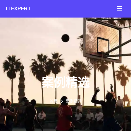
案例精选
首页
案例精选